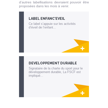
d’autres labellisations devraient pouvoir être
proposées dans les mois à venir.
LABEL ENFANC'EVEIL
Ce label s’appuie sur les activités
d’éveil de l’enfant...
Lien invisible éditable sur la cible et la
destination
DEVELOPPEMENT DURABLE
Signataire de la charte du sport pour le
développement durable, La FSCF est
impliqué...
Lien invisible éditable sur la cible et la
destination