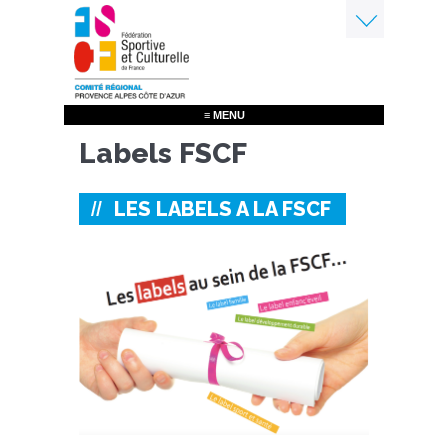
Aller
au
contenu
Menu
principal
≡ MENU
Labels FSCF
LES LABELS A LA FSCF