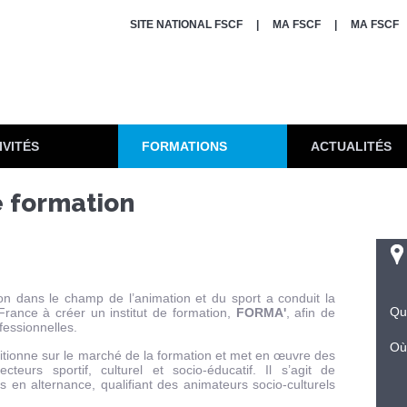
SITE NATIONAL FSCF
MA FSCF
MA FSCF
IVITÉS
FORMATIONS
ACTUALITÉS
e formation
ion dans le champ de l’animation et du sport a conduit la
Qu
France à créer un institut de formation,
FORMA'
, afin de
fessionnelles.
Où
itionne sur le marché de la formation et met en œuvre des
teurs sportif, culturel et socio-éducatif. Il s’agit de
 en alternance, qualifiant des animateurs socio-culturels