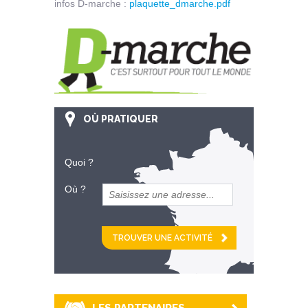
infos D-marche :
plaquette_dmarche.pdf
OÙ PRATIQUER
Quoi ?
Où ?
et
km alentour
LES PARTENAIRES