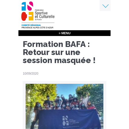
Aller
au
contenu
Menu
principal
≡ MENU
Formation BAFA :
Retour sur une
session masquée !
10/09/2020