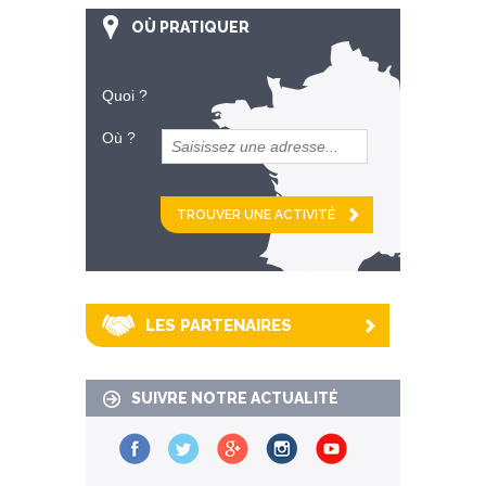
OÙ PRATIQUER
Quoi ?
Où ?
et
km alentour
LES PARTENAIRES
SUIVRE NOTRE ACTUALITÉ