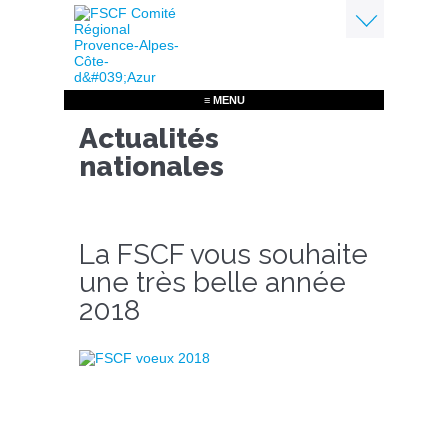
Aller
au
contenu
Menu
principal
≡ MENU
Actualités
nationales
La FSCF vous souhaite
une très belle année
2018