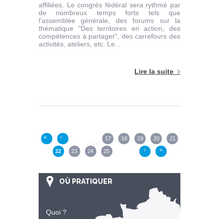
affiliées. Le congrès fédéral sera rythmé par
de nombreux temps forts tels que
l'assemblée générale, des forums sur la
thématique "Des territoires en action, des
compétences à partager", des carrefours des
activités, ateliers, etc. Le...
Lire la suite
Pages
17
18
19
20
21
«
‹
…
22
23
24
25
›
»
OÙ PRATIQUER
Quoi ?