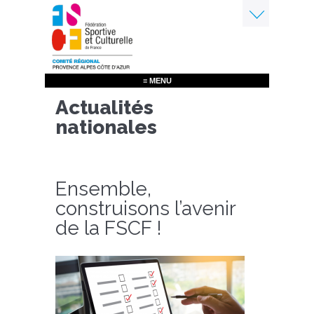
Aller
au
contenu
Menu
principal
≡ MENU
Actualités
nationales
Ensemble,
construisons l’avenir
de la FSCF !