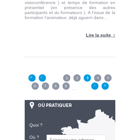
visioconférence ) et temps de formation en
présentiel (en présence des autres
participants et du formateurs ). A l’issue de la
formation l’animateur, déjà aguerri dans...
Lire la suite
Pages
1
2
3
4
5
«
‹
6
7
8
9
›
»
…
OÙ PRATIQUER
Quoi ?
Où ?